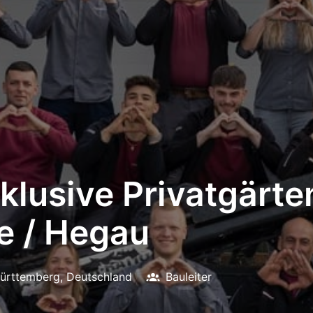
xklusive Privatgärt
 / Hegau
ürttemberg
,
Deutschland
Bauleiter